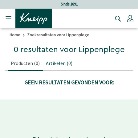
Verder gaan naar hoofdinhoud.
Verder gaan naar de footer
Sinds 1891
Lo
Home
Zoekresultaten voor Lippenplege
0 resultaten voor Lippenplege
Producten
(0)
Artikelen
(0)
GEEN RESULTATEN GEVONDEN VOOR: