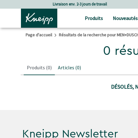
Passer au contenu principal
Passer au contenu du pied de page
Livraison env. 2-3 jours de travail
Produits
Nouveautés
Page d'accueil
Résultats de la recherche pour MEN+DUSC
0 rés
Produits
(0)
Articles
(0)
DÉSOLÉS, 
Kneipp Newsletter