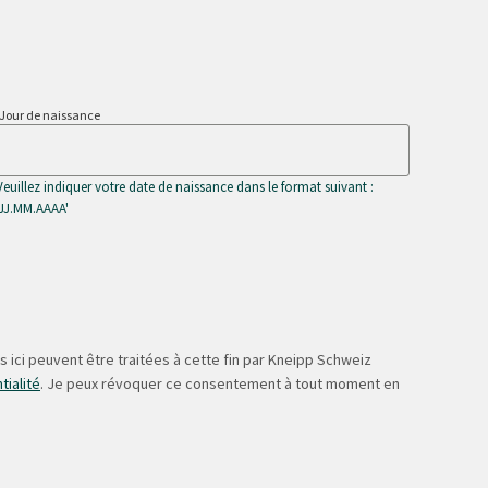
Jour de naissance
Veuillez indiquer votre date de naissance dans le format suivant :
'JJ.MM.AAAA'
 ici peuvent être traitées à cette fin par Kneipp Schweiz
tialité
. Je peux révoquer ce consentement à tout moment en