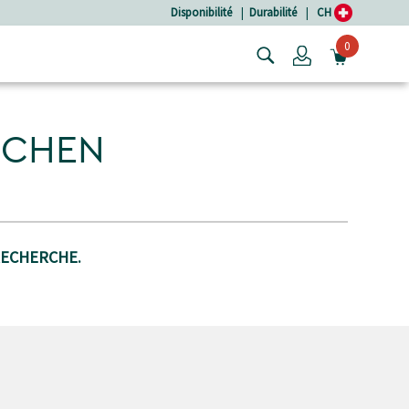
Disponibilité
|
Durabilité
|
CH
0
Login
OUVRIR
USCHEN
RECHERCHE.