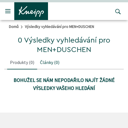
Přejít na hlavní obsah
Přejít na obsah patičky
Domů
Výsledky vyhledávání pro MEN+DUSCHEN
0 Výsledky vyhledávání pro
MEN+DUSCHEN
Produkty
(0)
Články
(0)
BOHUŽEL SE NÁM NEPODAŘILO NAJÍT ŽÁDNÉ
VÝSLEDKY VAŠEHO HLEDÁNÍ