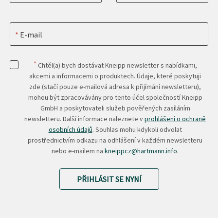
E-mail
*
Chtěl(a) bych dostávat Kneipp newsletter s nabídkami,
akcemi a informacemi o produktech. Údaje, které poskytuji
zde (stačí pouze e-mailová adresa k přijímání newsletteru),
mohou být zpracovávány pro tento účel společností Kneipp
GmbH a poskytovateli služeb pověřených zasíláním
newsletteru. Další informace naleznete v
prohlášení o ochraně
osobních údajů
. Souhlas mohu kdykoli odvolat
prostřednictvím odkazu na odhlášení v každém newsletteru
nebo e-mailem na
kneippcz@hartmann.info
.
PŘIHLÁSIT SE NYNÍ