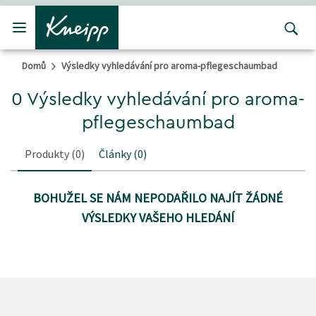
Přejít na hlavní obsah
Přejít na obsah patičky
Domů
Výsledky vyhledávání pro aroma-pflegeschaumbad
0 Výsledky vyhledávání pro aroma-
pflegeschaumbad
Produkty
(0)
Články
(0)
BOHUŽEL SE NÁM NEPODAŘILO NAJÍT ŽÁDNÉ
VÝSLEDKY VAŠEHO HLEDÁNÍ