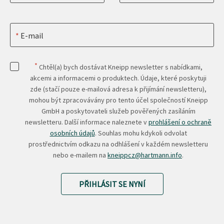
E-mail
*
Chtěl(a) bych dostávat Kneipp newsletter s nabídkami,
akcemi a informacemi o produktech. Údaje, které poskytuji
zde (stačí pouze e-mailová adresa k přijímání newsletteru),
mohou být zpracovávány pro tento účel společností Kneipp
GmbH a poskytovateli služeb pověřených zasíláním
newsletteru. Další informace naleznete v
prohlášení o ochraně
osobních údajů
. Souhlas mohu kdykoli odvolat
prostřednictvím odkazu na odhlášení v každém newsletteru
nebo e-mailem na
kneippcz@hartmann.info
.
PŘIHLÁSIT SE NYNÍ