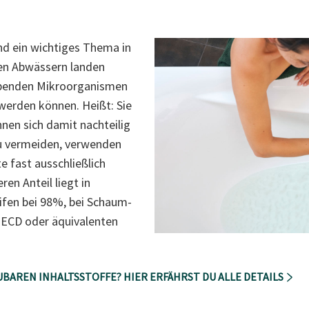
ind ein wichtiges Thema in
en Abwässern landen
lebenden Mikroorganismen
werden können. Heißt: Sie
nen sich damit nachteilig
u vermeiden, verwenden
e fast ausschließlich
ren Anteil liegt in
fen bei 98%, bei Schaum-
OECD oder äquivalenten
BAREN INHALTSSTOFFE? HIER ERFÄHRST DU ALLE DETAILS