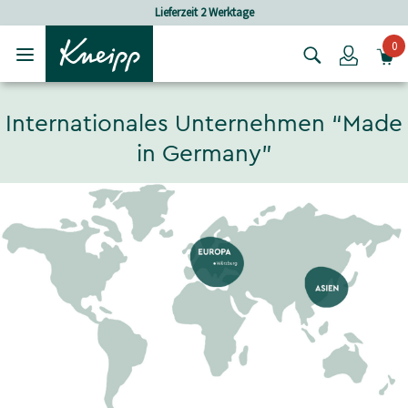
Skip to main content
Skip to footer content
Lieferzeit 2 Werktage
Versandkosten
0
Login
Internationales Unternehmen “Made
in Germany”