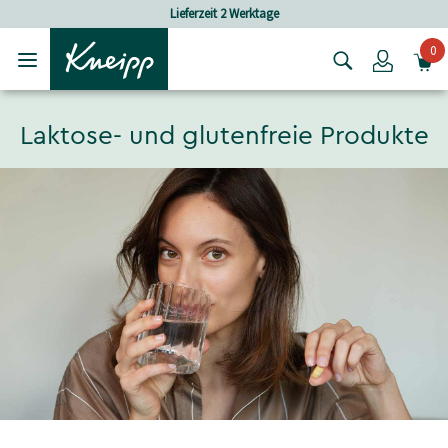
Skip to main content
Skip to footer content
Lieferzeit 2 Werktage
0
Login
Laktose- und glutenfreie Produkte