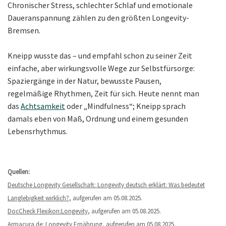
Chronischer Stress, schlechter Schlaf und emotionale
Daueranspannung zählen zu den größten Longevity-
Bremsen.
Kneipp wusste das – und empfahl schon zu seiner Zeit
einfache, aber wirkungsvolle Wege zur Selbstfürsorge:
Spaziergänge in der Natur, bewusste Pausen,
regelmäßige Rhythmen, Zeit für sich. Heute nennt man
das
Achtsamkeit
oder „Mindfulness“; Kneipp sprach
damals eben von Maß, Ordnung und einem gesunden
Lebensrhythmus.
Quellen:
Deutsche Longevity Gesellschaft: Longevity deutsch erklärt: Was bedeutet
Langlebigkeit wirklich?
, aufgerufen am 05.08.2025.
DocCheck Flexikon:Longevity
, aufgerufen am 05.08.2025.
Armacura.de: Longevity Ernährung
, aufgerufen am 05.08.2025.