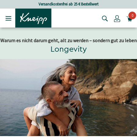
Skip to main content
Skip to footer content
Versandkostenfrei ab 25 € Bestellwert
0
Login
Warum es nicht darum geht, alt zu werden – sondern gut zu leben
Longevity