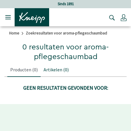
Verder gaan naar hoofdinhoud.
Verder gaan naar de footer
Sinds 1891
Lo
Home
Zoekresultaten voor aroma-pflegeschaumbad
0 resultaten voor aroma-
pflegeschaumbad
Producten
(0)
Artikelen
(0)
GEEN RESULTATEN GEVONDEN VOOR: