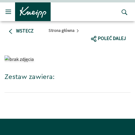
Przejdź do głównego menu
Przejdź do stopki
WSTECZ
Strona główna
POLEĆ DALEJ
Zestaw zawiera: