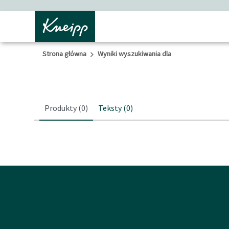
Przejdź do głównego menu
Przejdź do stopki
Strona główna
Wyniki wyszukiwania dla
Produkty
(0)
Teksty
(0)