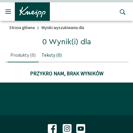
Przejdź do głównego menu
Przejdź do stopki
Strona główna
Wyniki wyszukiwania dla
0 Wynik(i) dla
Produkty
(0)
Teksty
(0)
PRZYKRO NAM, BRAK WYNIKÓW