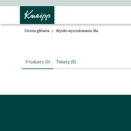
Przejdź do głównego menu
Przejdź do stopki
Strona główna
Wyniki wyszukiwania dla
Produkty
(0)
Teksty
(0)