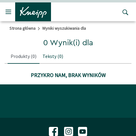
Przejdź do głównego menu
Przejdź do stopki
Strona główna
Wyniki wyszukiwania dla
0 Wynik(i) dla
Produkty
(0)
Teksty
(0)
PRZYKRO NAM, BRAK WYNIKÓW