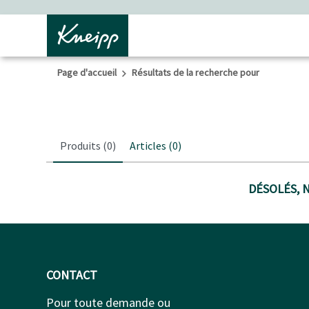
Passer au contenu principal
Passer au contenu du pied de page
Page d'accueil
Résultats de la recherche pour
Produits
(0)
Articles
(0)
DÉSOLÉS, 
CONTACT
Pour toute demande ou