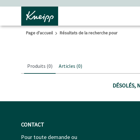
Passer au contenu principal
Passer au contenu du pied de page
Page d'accueil
Résultats de la recherche pour
Produits
(0)
Articles
(0)
DÉSOLÉS, 
CONTACT
Pour toute demande ou