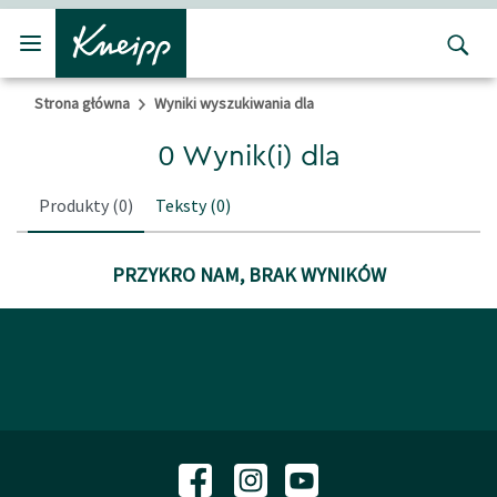
Przejdź do głównego menu
Przejdź do stopki
Strona główna
Wyniki wyszukiwania dla
0 Wynik(i) dla
Produkty
(0)
Teksty
(0)
PRZYKRO NAM, BRAK WYNIKÓW