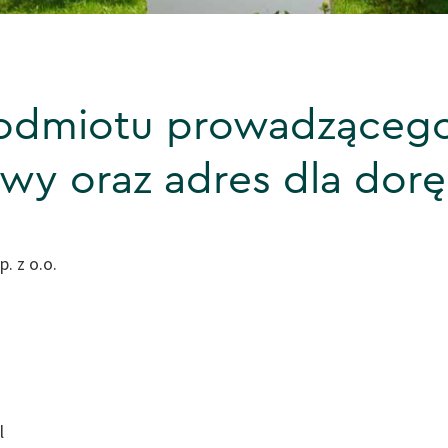
odmiotu prowadzącego
owy oraz adres dla dorę
. z o.o.
pl