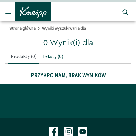
Przejdź do głównego menu
Przejdź do stopki
Strona główna
Wyniki wyszukiwania dla
0 Wynik(i) dla
Produkty
(0)
Teksty
(0)
PRZYKRO NAM, BRAK WYNIKÓW