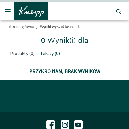
Przejdź do głównego menu
Przejdź do stopki
Strona główna
Wyniki wyszukiwania dla
0 Wynik(i) dla
Produkty
(0)
Teksty
(0)
PRZYKRO NAM, BRAK WYNIKÓW