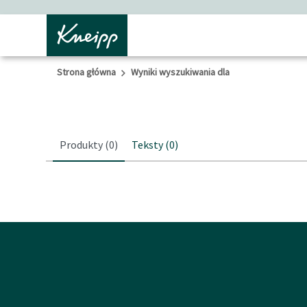
Przejdź do głównego menu
Przejdź do stopki
Strona główna
Wyniki wyszukiwania dla
Produkty
(0)
Teksty
(0)