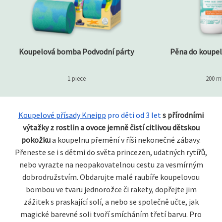
Koupelová bomba Podvodní párty
Pěna do koupel
1 piece
200 m
Koupelové přísady Kneipp
pro děti od 3 let
s přírodními
výtažky z rostlin a ovoce jemně čistí citlivou dětskou
pokožku
a koupelnu přemění v říši nekonečné zábavy.
Přeneste se i s dětmi do světa princezen, udatných rytířů,
nebo vyrazte na neopakovatelnou cestu za vesmírným
dobrodružstvím. Obdarujte malé raubíře koupelovou
bombou ve tvaru jednorožce či rakety, dopřejte jim
zážitek s praskající solí, a nebo se společně učte, jak
magické barevné soli tvoří smícháním třetí barvu. Pro