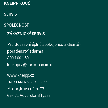
KNEIPP KOUČ
SERVIS
SPOLEČNOST
ZÁKAZNICKÝ SERVIS
Pro dosažení úplné spokojenosti klientů -
poradenství zdarma!
800 100 150
kneippcz@hartmann.info
www.kneipp.cz
HARTMANN – RICO as
Masarykovo nám.
77
664 71 Veverská Bítýška