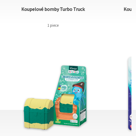
Koupelové bomby Turbo Truck
Koupe
1 piece