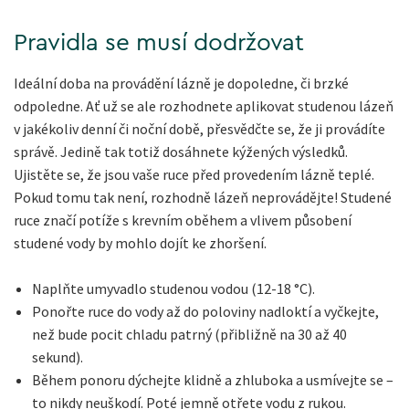
Pravidla se musí dodržovat
Ideální doba na provádění lázně je dopoledne, či brzké
odpoledne. Ať už se ale rozhodnete aplikovat studenou lázeň
v jakékoliv denní či noční době, přesvědčte se, že ji provádíte
správě. Jedině tak totiž dosáhnete kýžených výsledků.
Ujistěte se, že jsou vaše ruce před provedením lázně teplé.
Pokud tomu tak není, rozhodně lázeň neprovádějte! Studené
ruce značí potíže s krevním oběhem a vlivem působení
studené vody by mohlo dojít ke zhoršení.
Naplňte umyvadlo studenou vodou (12-18 °C).
Ponořte ruce do vody až do poloviny nadloktí a vyčkejte,
než bude pocit chladu patrný (přibližně na 30 až 40
sekund).
Během ponoru dýchejte klidně a zhluboka a usmívejte se –
to nikdy neuškodí. Poté jemně otřete vodu z rukou.