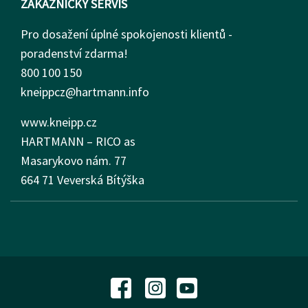
ZÁKAZNICKÝ SERVIS
Pro dosažení úplné spokojenosti klientů -
poradenství zdarma!
800 100 150
kneippcz@hartmann.info
www.kneipp.cz
HARTMANN – RICO as
Masarykovo nám.
77
664 71 Veverská Bítýška