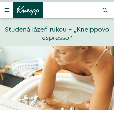
Přejít na hlavní obsah
Přejít na obsah patičky
Studená lázeň rukou – „Kneippovo
espresso“