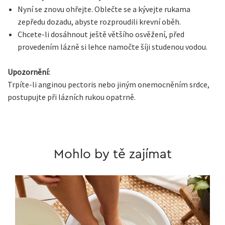
Nyní se znovu ohřejte. Oblečte se a kývejte rukama
zepředu dozadu, abyste rozproudili krevní oběh.
Chcete-li dosáhnout ještě většího osvěžení, před
provedením lázně si lehce namočte šíji studenou vodou.
Upozornění:
Trpíte-li anginou pectoris nebo jiným onemocněním srdce,
postupujte při lázních rukou opatrně.
Mohlo by tě zajímat