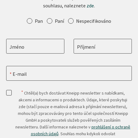
souhlasu, naleznete
zde
.
Oslovení
Pan
Paní
Nespecifikováno
Jméno
Příjmení
E-mail
*
Chtěl(a) bych dostávat Kneipp newsletter s nabídkami,
akcemi a informacemi o produktech. Údaje, které poskytuji
zde (stačí pouze e-mailová adresa k přijímání newsletteru),
mohou být zpracovávány pro tento účel společností Kneipp
GmbH a poskytovateli služeb pověřených zasíláním
newsletteru. Další informace naleznete v
prohlášení o ochraně
osobních údajů
. Souhlas mohu kdykoli odvolat