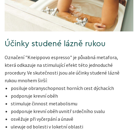
Účinky studené lázně rukou
Označení "Kneippovo espresso" je půvabná metafora,
která odkazuje na stimulující efekt této jednoduché
procedury. Ve skutečnosti jsou ale účinky studené lázně
rukou mnohem širší:
posiluje obranyschopnost horních cest dýchacích
podporuje krevní oběh
stimuluje činnost metabolismu
podporuje krevní oběh uvnitř srdečního svalu
osvěžuje při vyčerpání a únavě
ulevuje od bolesti v loketní oblasti