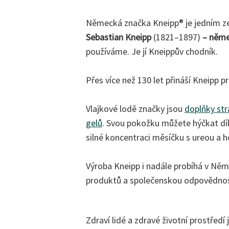
Německá značka Kneipp® je jedním ze 
Sebastian Kneipp
(1821–1897)
– něme
používáme. Je jí Kneippův chodník.
Přes více než 130 let přináší Kneipp pr
Vlajkové lodě značky jsou
doplňky str
gelů
. Svou pokožku můžete hýčkat d
silné koncentraci měsíčku s ureou a ho
Výroba Kneipp i nadále probíhá v Něm
produktů a společenskou odpovědnos
Zdraví lidé a zdravé životní prostřed