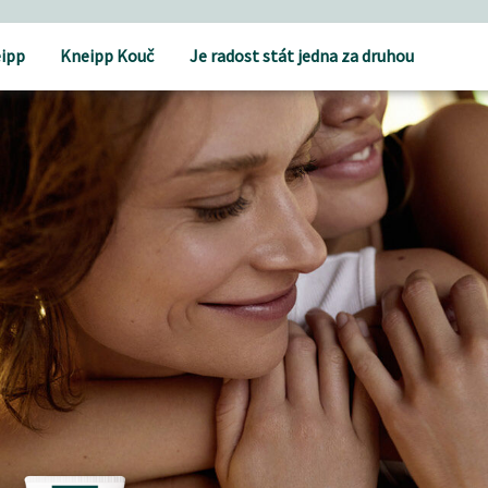
ipp
Kneipp Kouč
Je radost stát jedna za druhou