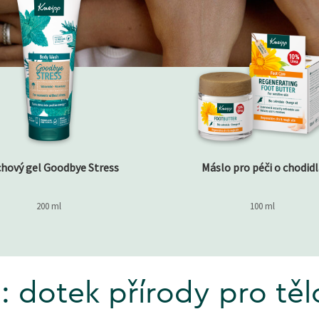
chový gel Goodbye Stress
Máslo pro péči o chodid
200 ml
100 ml
 dotek přírody pro těl