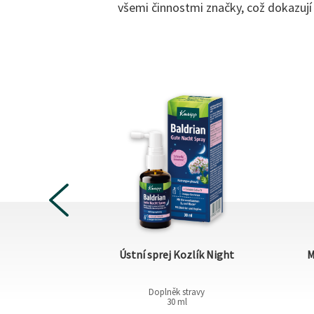
všemi činnostmi značky, což dokazují
PREVIOUS
ir & Prevent
Ústní sprej Kozlík Night
M
Doplněk stravy
30 ml