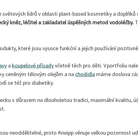
světových lídrů v oblasti plant-based kosmetiky a doplňků st
cký kněz, léčitel a zakladatel úspěšných metod vodoléčby.
T
odukty, které jsou vysoce funkční a jejich používání pozitivně
avy
a
koupelové přísady
včetně těch pro děti. V portfoliu na
íky ceněným tělovým olejům a na
chodidla
máme doslova zázr
dí se též pro diabetiky.
ecku s důrazem na dlouholetou tradici, maximální kvalitu, úč
t.
í jsou neoddělitelné, proto Kneipp věnuje velkou pozornost ud