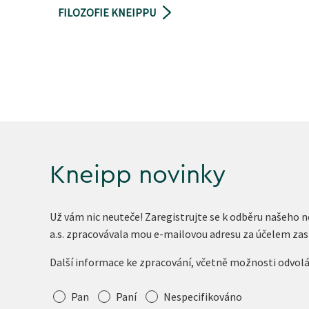
FILOZOFIE KNEIPPU
Kneipp novinky
Už vám nic neuteče! Zaregistrujte se k odběru našeho 
a.s. zpracovávala mou e-mailovou adresu za účelem zas
Další informace ke zpracování, včetně možnosti odvol
Oslovení
Pan
Paní
Nespecifikováno