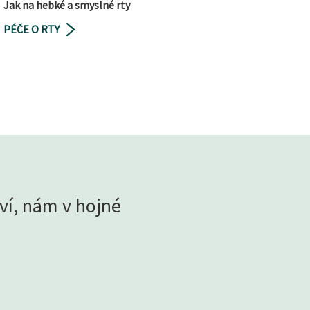
Jak na hebké a smyslné rty
PÉČE O RTY
ví, nám v hojné