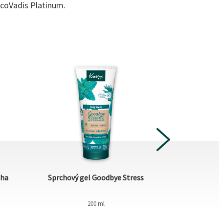
EcoVadis Platinum.
NEXT
dha
Sprchový gel Goodbye Stress
K
200 ml
Do