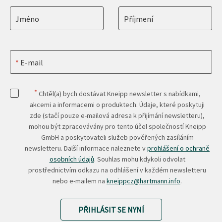
Jméno
Příjmení
E-mail
*
Chtěl(a) bych dostávat Kneipp newsletter s nabídkami,
akcemi a informacemi o produktech. Údaje, které poskytuji
zde (stačí pouze e-mailová adresa k přijímání newsletteru),
mohou být zpracovávány pro tento účel společností Kneipp
GmbH a poskytovateli služeb pověřených zasíláním
newsletteru. Další informace naleznete v
prohlášení o ochraně
osobních údajů
. Souhlas mohu kdykoli odvolat
prostřednictvím odkazu na odhlášení v každém newsletteru
nebo e-mailem na
kneippcz@hartmann.info
.
PŘIHLÁSIT SE NYNÍ