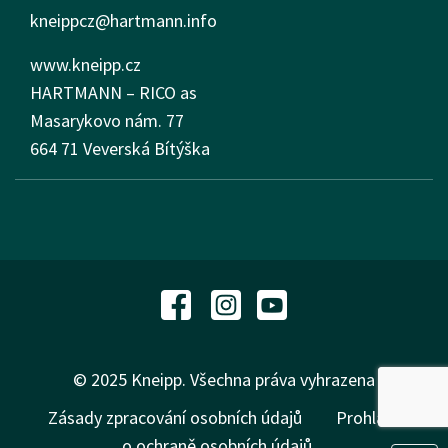
kneippcz@hartmann.info
www.kneipp.cz
HARTMANN – RICO as
Masarykovo nám.
77
664 71 Veverská Bítýška
© 2025 Kneipp. Všechna práva vyhrazena
Zásady zpracování osobních údajů
Prohlášení
o ochraně osobních údajů