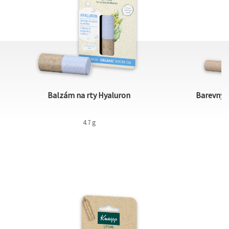
Balzám na rty Hyaluron
Barevný b
4.7 g