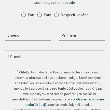
souhlasu, naleznete
zde
.
Oslovení
Pan
Paní
Nespecifikováno
Jméno
Příjmení
E-mail
*
Chtěl(a) bych dostávat Kneipp newsletter s nabídkami,
akcemi a informacemi o produktech. Údaje, které poskytuji
zde (stačí pouze e-mailová adresa k přijímání newsletteru),
mohou být zpracovávány pro tento účel společností Kneipp
GmbH a poskytovateli služeb pověřených zasíláním
newsletteru. Další informace naleznete v
prohlášení o ochraně
osobních údajů
. Souhlas mohu kdykoli odvolat
prostřednictvím odkazu na odhlášení v každém newsletteru