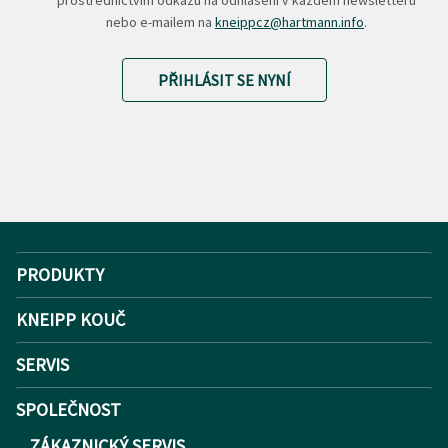
nebo e-mailem na
kneippcz@hartmann.info
.
PŘIHLÁSIT SE NYNÍ
PRODUKTY
KNEIPP KOUČ
SERVIS
SPOLEČNOST
ZÁKAZNICKÝ SERVIS