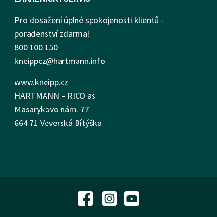
Pro dosažení úplné spokojenosti klientů -
poradenství zdarma!
800 100 150
kneippcz@hartmann.info
www.kneipp.cz
HARTMANN – RICO as
Masarykovo nám.
77
664 71 Veverská Bítýška