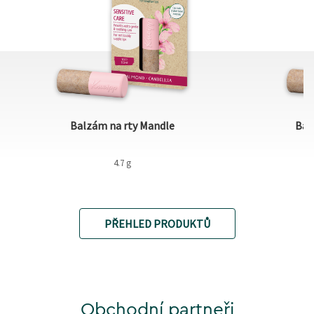
Balzám na rty Mandle
Bal
4.7 g
PŘEHLED PRODUKTŮ
Obchodní partneři