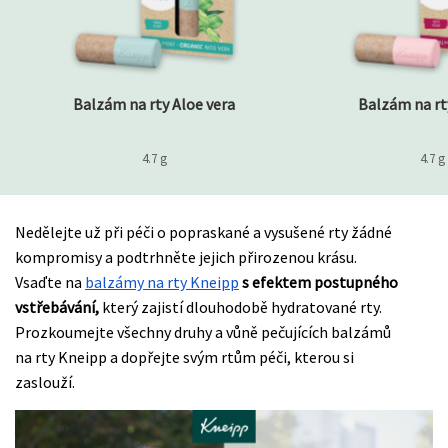
Balzám na rty Aloe vera
Balzám na rt
4.7 g
4.7 g
Nedělejte už při péči o popraskané a vysušené rty žádné
kompromisy a podtrhněte jejich přirozenou krásu.
Vsaďte na
balzámy na rty Kneipp
s efektem postupného
vstřebávání,
který zajistí dlouhodobě hydratované rty.
Prozkoumejte všechny druhy a vůně pečujících balzámů
na rty Kneipp a dopřejte svým rtům péči, kterou si
zaslouží.