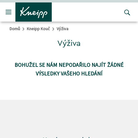
Přejít na hlavní obsah
Přejít na obsah patičky
Domů
Kneipp Kouč
Výživa
Výživa
BOHUŽEL SE NÁM NEPODAŘILO NAJÍT ŽÁDNÉ
VÝSLEDKY VAŠEHO HLEDÁNÍ