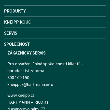
PRODUKTY
KNEIPP KOUČ
SERVIS
SPOLEČNOST
ZÁKAZNICKÝ SERVIS
Pro dosažení úplné spokojenosti klientů -
poradenství zdarma!
800 100 150
kneippcz@hartmann.info
www.kneipp.cz
HARTMANN – RICO as
Masarykovo nám.
77