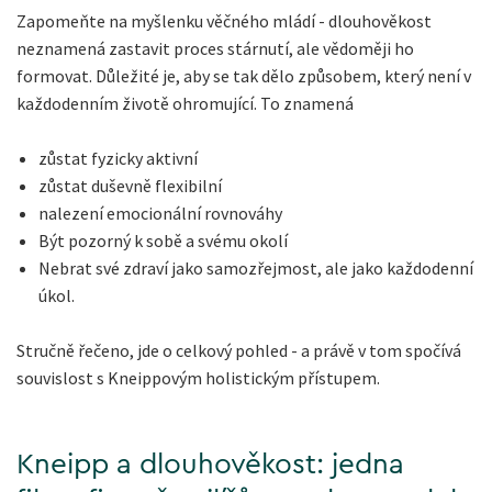
Zapomeňte na myšlenku věčného mládí - dlouhověkost
neznamená zastavit proces stárnutí, ale vědoměji ho
formovat. Důležité je, aby se tak dělo způsobem, který není v
každodenním životě ohromující. To znamená
zůstat fyzicky aktivní
zůstat duševně flexibilní
nalezení emocionální rovnováhy
Být pozorný k sobě a svému okolí
Nebrat své zdraví jako samozřejmost, ale jako každodenní
úkol.
Stručně řečeno, jde o celkový pohled - a právě v tom spočívá
souvislost s Kneippovým holistickým přístupem.
Kneipp a dlouhověkost: jedna