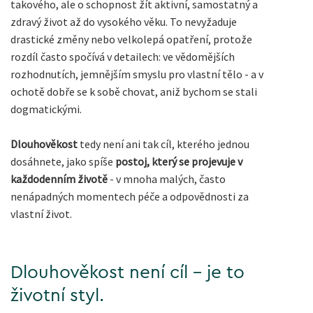
takového, ale o schopnost žít aktivní, samostatný a
zdravý život až do vysokého věku. To nevyžaduje
drastické změny nebo velkolepá opatření, protože
rozdíl často spočívá v detailech: ve vědomějších
rozhodnutích, jemnějším smyslu pro vlastní tělo - a v
ochotě dobře se k sobě chovat, aniž bychom se stali
dogmatickými.
Dlouhověkost
tedy není ani tak cíl, kterého jednou
dosáhnete, jako spíše
postoj, který se projevuje v
každodenním životě
- v mnoha malých, často
nenápadných momentech péče a odpovědnosti za
vlastní život.
Dlouhověkost není cíl - je to
životní styl.