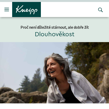
Přejít na hlavní obsah
Přejít na obsah patičky
Proč není důležité stárnout, ale dobře žít
Dlouhověkost