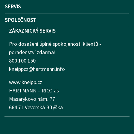
SERVIS
SPOLEČNOST
ZÁKAZNICKÝ SERVIS
Pro dosažení úplné spokojenosti klientů -
poradenství zdarma!
800 100 150
kneippcz@hartmann.info
www.kneipp.cz
HARTMANN – RICO as
Masarykovo nám.
77
664 71 Veverská Bítýška