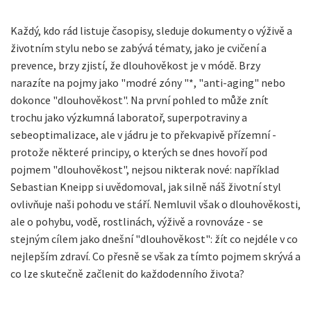
Každý, kdo rád listuje časopisy, sleduje dokumenty o výživě a
životním stylu nebo se zabývá tématy, jako je cvičení a
prevence, brzy zjistí, že dlouhověkost je v módě. Brzy
narazíte na pojmy jako "modré zóny "*, "anti-aging" nebo
dokonce "dlouhověkost". Na první pohled to může znít
trochu jako výzkumná laboratoř, superpotraviny a
sebeoptimalizace, ale v jádru je to překvapivě přízemní -
protože některé principy, o kterých se dnes hovoří pod
pojmem "dlouhověkost", nejsou nikterak nové: například
Sebastian Kneipp si uvědomoval, jak silně náš životní styl
ovlivňuje naši pohodu ve stáří. Nemluvil však o dlouhověkosti,
ale o pohybu, vodě, rostlinách, výživě a rovnováze - se
stejným cílem jako dnešní "dlouhověkost": žít co nejdéle v co
nejlepším zdraví. Co přesně se však za tímto pojmem skrývá a
co lze skutečně začlenit do každodenního života?