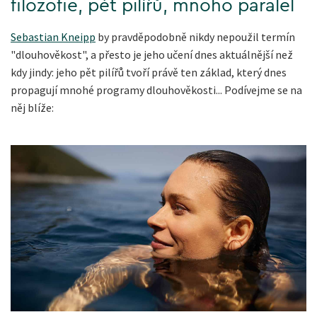
filozofie, pět pilířů, mnoho paralel
Sebastian Kneipp
by pravděpodobně nikdy nepoužil termín
"dlouhověkost", a přesto je jeho učení dnes aktuálnější než
kdy jindy: jeho pět pilířů tvoří právě ten základ, který dnes
propagují mnohé programy dlouhověkosti... Podívejme se na
něj blíže: