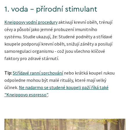
1. voda - přírodní stimulant
Kneippovy vodní procedury
aktivují krevní oběh, trénují
cévy a působí jako jemné probuzení imunitního
systému. Studie ukazují, že: Studené podněty a střídavé
koupele podporují krevní oběh, snižují záněty a posilují
samoregulaci organismu - což jsou všechno klíčové
faktory pro zdravé stárnutí.
Tip:
Střídavé ranní sprchování
nebo krátká koupel rukou
odpoledne mohou být malé rituály, které mají velký
účinek.
Ne nadarmo se studené koupeli paží říká také
"Kneippovo espresso"
.