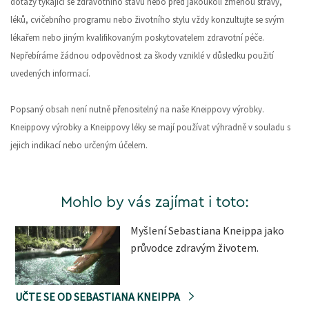
dotazy týkající se zdravotního stavu nebo před jakoukoli změnou stravy,
léků, cvičebního programu nebo životního stylu vždy konzultujte se svým
lékařem nebo jiným kvalifikovaným poskytovatelem zdravotní péče.
Nepřebíráme žádnou odpovědnost za škody vzniklé v důsledku použití
uvedených informací.
Popsaný obsah není nutně přenositelný na naše Kneippovy výrobky.
Kneippovy výrobky a Kneippovy léky se mají používat výhradně v souladu s
jejich indikací nebo určeným účelem.
Mohlo by vás zajímat i toto:
Myšlení Sebastiana Kneippa jako
průvodce zdravým životem.
UČTE SE OD SEBASTIANA KNEIPPA