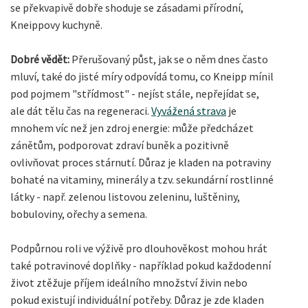
se překvapivě dobře shoduje se zásadami přírodní,
Kneippovy kuchyně.
Dobré vědět:
Přerušovaný půst, jak se o něm dnes často
mluví, také do jisté míry odpovídá tomu, co Kneipp mínil
pod pojmem "střídmost" - nejíst stále, nepřejídat se,
ale dát tělu čas na regeneraci.
Vyvážená strava
je
mnohem víc než jen zdroj energie: může předcházet
zánětům, podporovat zdraví buněk a pozitivně
ovlivňovat proces stárnutí. Důraz je kladen na potraviny
bohaté na vitaminy, minerály a tzv. sekundární rostlinné
látky - např. zelenou listovou zeleninu, luštěniny,
bobuloviny, ořechy a semena.
Podpůrnou roli ve výživě pro dlouhověkost mohou hrát
také potravinové doplňky - například pokud každodenní
život ztěžuje příjem ideálního množství živin nebo
pokud existují individuální potřeby. Důraz je zde kladen