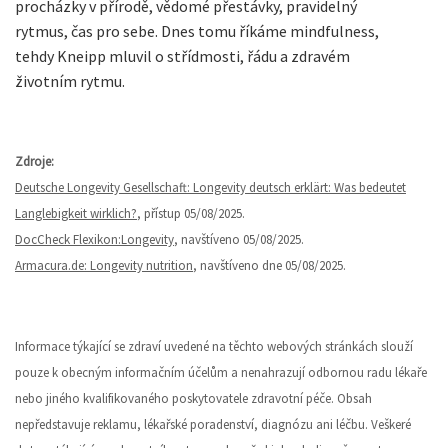
procházky v přírodě, vědomé přestávky, pravidelný
rytmus, čas pro sebe. Dnes tomu říkáme mindfulness,
tehdy Kneipp mluvil o střídmosti, řádu a zdravém
životním rytmu.
Zdroje:
Deutsche Longevity Gesellschaft: Longevity deutsch erklärt: Was bedeutet
Langlebigkeit wirklich?
, přístup 05/08/2025.
DocCheck Flexikon:Longevity
, navštíveno 05/08/2025.
Armacura.de: Longevity nutrition
, navštíveno dne 05/08/2025.
Informace týkající se zdraví uvedené na těchto webových stránkách slouží
pouze k obecným informačním účelům a nenahrazují odbornou radu lékaře
nebo jiného kvalifikovaného poskytovatele zdravotní péče. Obsah
nepředstavuje reklamu, lékařské poradenství, diagnózu ani léčbu. Veškeré