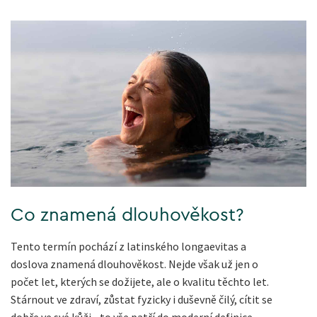
Co znamená dlouhověkost?
Tento termín pochází z latinského longaevitas a
doslova znamená dlouhověkost. Nejde však už jen o
počet let, kterých se dožijete, ale o kvalitu těchto let.
Stárnout ve zdraví, zůstat fyzicky i duševně čilý, cítit se
dobře ve své kůži - to vše patří do moderní definice