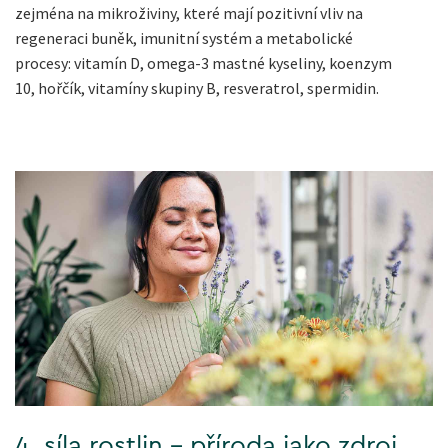
zejména na mikroživiny, které mají pozitivní vliv na
regeneraci buněk, imunitní systém a metabolické
procesy: vitamín D, omega-3 mastné kyseliny, koenzym
10, hořčík, vitamíny skupiny B, resveratrol, spermidin.
4. síla rostlin - příroda jako zdroj