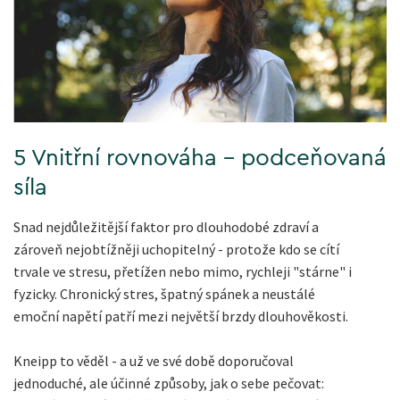
5 Vnitřní rovnováha - podceňovaná
síla
Snad nejdůležitější faktor pro dlouhodobé zdraví a
zároveň nejobtížněji uchopitelný - protože kdo se cítí
trvale ve stresu, přetížen nebo mimo, rychleji "stárne" i
fyzicky. Chronický stres, špatný spánek a neustálé
emoční napětí patří mezi největší brzdy dlouhověkosti.
Kneipp to věděl - a už ve své době doporučoval
jednoduché, ale účinné způsoby, jak o sebe pečovat: