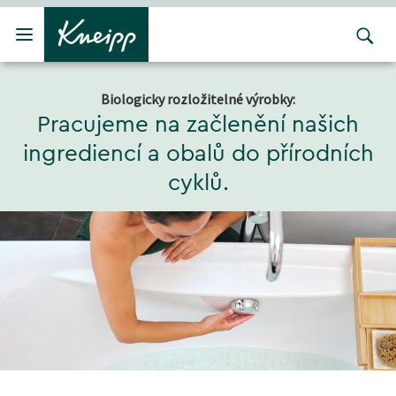
Přejít na hlavní obsah
Přejít na obsah patičky
Biologicky rozložitelné výrobky:
Pracujeme na začlenění našich
ingrediencí a obalů do přírodních
cyklů.