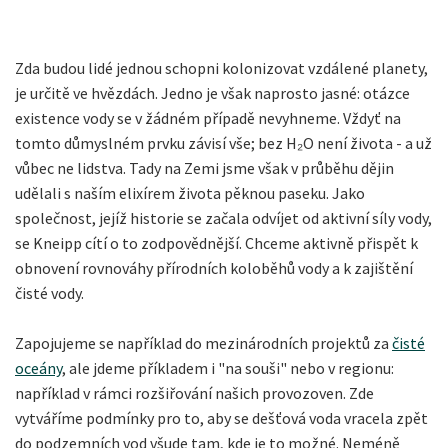
Zda budou lidé jednou schopni kolonizovat vzdálené planety,
je určitě ve hvězdách. Jedno je však naprosto jasné: otázce
existence vody se v žádném případě nevyhneme. Vždyť na
tomto důmyslném prvku závisí vše; bez H₂O není života - a už
vůbec ne lidstva. Tady na Zemi jsme však v průběhu dějin
udělali s naším elixírem života pěknou paseku. Jako
společnost, jejíž historie se začala odvíjet od aktivní síly vody,
se Kneipp cítí o to zodpovědnější. Chceme aktivně přispět k
obnovení rovnováhy přírodních koloběhů vody a k zajištění
čisté vody.
Zapojujeme se například do mezinárodních projektů za
čisté
oceány
, ale jdeme příkladem i "na souši" nebo v regionu:
například v rámci rozšiřování našich provozoven. Zde
vytváříme podmínky pro to, aby se dešťová voda vracela zpět
do podzemních vod všude tam, kde je to možné. Neméně