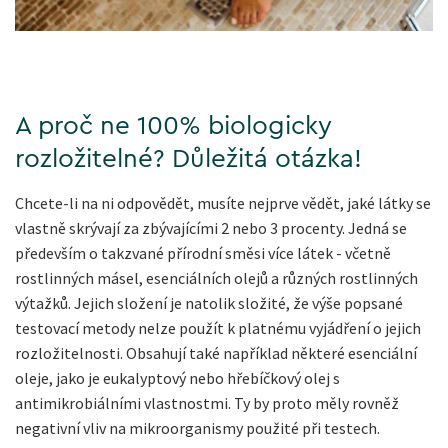
A proč ne 100% biologicky
rozložitelné? Důležitá otázka!
Chcete-li na ni odpovědět, musíte nejprve vědět, jaké látky se
vlastně skrývají za zbývajícími 2 nebo 3 procenty. Jedná se
především o takzvané přírodní směsi více látek - včetně
rostlinných másel, esenciálních olejů a různých rostlinných
výtažků. Jejich složení je natolik složité, že výše popsané
testovací metody nelze použít k platnému vyjádření o jejich
rozložitelnosti. Obsahují také například některé esenciální
oleje, jako je eukalyptový nebo hřebíčkový olej s
antimikrobiálními vlastnostmi. Ty by proto měly rovněž
negativní vliv na mikroorganismy použité při testech.