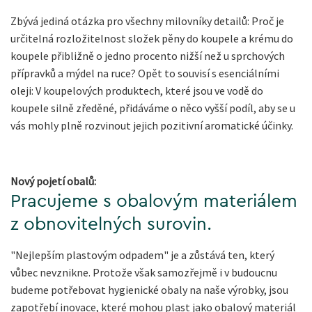
Zbývá jediná otázka pro všechny milovníky detailů: Proč je
určitelná rozložitelnost složek pěny do koupele a krému do
koupele přibližně o jedno procento nižší než u sprchových
přípravků a mýdel na ruce? Opět to souvisí s esenciálními
oleji: V koupelových produktech, které jsou ve vodě do
koupele silně zředěné, přidáváme o něco vyšší podíl, aby se u
vás mohly plně rozvinout jejich pozitivní aromatické účinky.
Nový pojetí obalů:
Pracujeme s obalovým materiálem
z obnovitelných surovin.
"Nejlepším plastovým odpadem" je a zůstává ten, který
vůbec nevznikne. Protože však samozřejmě i v budoucnu
budeme potřebovat hygienické obaly na naše výrobky, jsou
zapotřebí inovace, které mohou plast jako obalový materiál