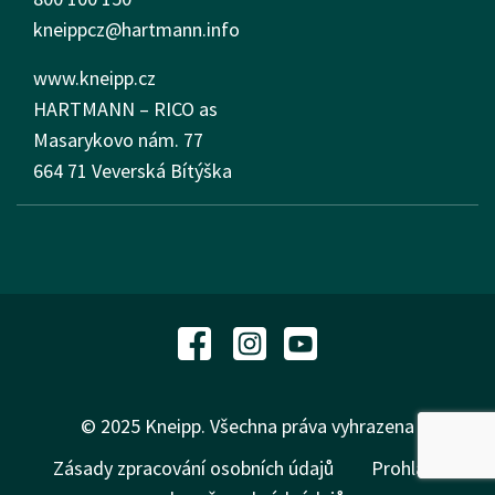
kneippcz@hartmann.info
www.kneipp.cz
HARTMANN – RICO as
Masarykovo nám.
77
664 71 Veverská Bítýška
© 2025 Kneipp. Všechna práva vyhrazena
Zásady zpracování osobních údajů
Prohlášení