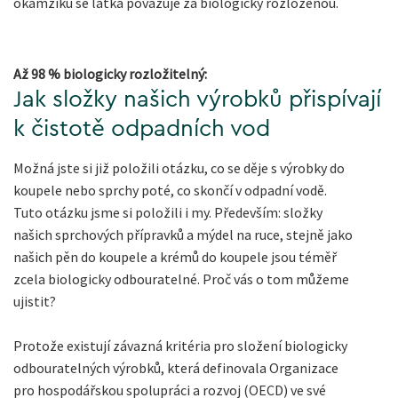
okamžiku se látka považuje za biologicky rozloženou.
Až 98 % biologicky rozložitelný:
Jak složky našich výrobků přispívají
k čistotě odpadních vod
Možná jste si již položili otázku, co se děje s výrobky do
koupele nebo sprchy poté, co skončí v odpadní vodě.
Tuto otázku jsme si položili i my. Především: složky
našich sprchových přípravků a mýdel na ruce, stejně jako
našich pěn do koupele a krémů do koupele jsou téměř
zcela biologicky odbouratelné. Proč vás o tom můžeme
ujistit?
Protože existují závazná kritéria pro složení biologicky
odbouratelných výrobků, která definovala Organizace
pro hospodářskou spolupráci a rozvoj (OECD) ve své