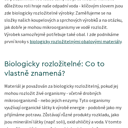
důležitou roli hraje naše odpadní voda - klíčovým slovem jsou
zde biologicky rozložitelné výrobky: Zaměřujeme se na
složky našich koupelových a sprchových výrobků a na otázku,
jak dobře je mohou mikroorganismy ve vodě rozložit.
Výrobek samozřejmě potřebuje také obal. I zde podnikáme
první kroky s
biologicky rozložitelnými obalovými materiály
.
Biologicky rozložitelné: Co to
vlastně znamená?
Materiál je považován za biologicky rozložitelný, pokud jej
mohou rozložit živé organismy - včetně drobných
mikroorganismů - nebo jejich enzymy. Tyto organismy
využívají organické látky k výrobě energie - podobně jako my
přijímáme potravu. Zůstávají různé produkty rozkladu, jako
jsou minerální látky (např. soli), oxid uhličitý a voda. V tomto