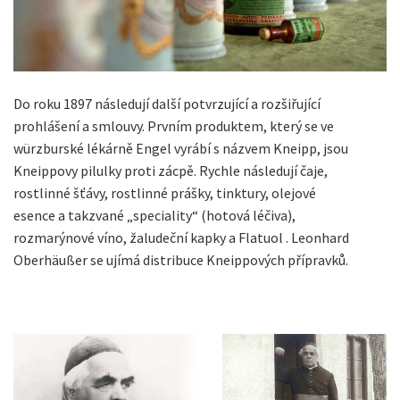
Do roku 1897 následují další potvrzující a rozšiřující
prohlášení a smlouvy. Prvním produktem, který se ve
würzburské lékárně Engel vyrábí s názvem Kneipp, jsou
Kneippovy pilulky proti zácpě. Rychle následují čaje,
rostlinné šťávy, rostlinné prášky, tinktury, olejové
esence a takzvané „speciality“ (hotová léčiva),
rozmarýnové víno, žaludeční kapky a Flatuol . Leonhard
Oberhäußer se ujímá distribuce Kneippových přípravků.