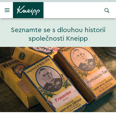
Přejít na hlavní obsah
Přejít na obsah patičky
Seznamte se s dlouhou historií
společnosti Kneipp