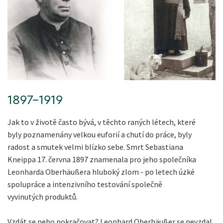
1897-1919
Jak to v životě často bývá, v těchto raných létech, které
byly poznamenány velkou euforií a chutí do práce, byly
radost a smutek velmi blízko sebe. Smrt Sebastiana
Kneippa 17. června 1897 znamenala pro jeho společníka
Leonharda Oberhäußera hluboký zlom - po letech úzké
spolupráce a intenzivního testování společně
vyvinutých produktů.
Vzdát se nebo pokračovat? Leonhard Oberhäußer se nevzdal