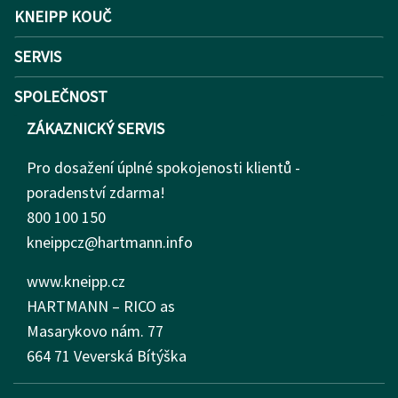
KNEIPP KOUČ
SERVIS
SPOLEČNOST
ZÁKAZNICKÝ SERVIS
Pro dosažení úplné spokojenosti klientů -
poradenství zdarma!
800 100 150
kneippcz@hartmann.info
www.kneipp.cz
HARTMANN – RICO as
Masarykovo nám.
77
664 71 Veverská Bítýška