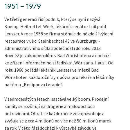
1951 – 1979
Ve třetí generaci řídí podnik, který se nyní nazývá
Kneipp-Heilmittel-Werk, lékárník senátor Luitpold
Leusser. V roce 1958 se firma stěhuje do někdejší výletní
restaurace v ulici Steinbachtal 43 ve Würzburgu -
administrativního sídla společnosti do roku 2013.
Rovněž je zakoupen dům v Bad Wörishofenu a dochází
ke zřízení informačního střediska: „Wörisana-Haus“. Od
roku 1960 pořádá lékárník Leusser ve městě Bad
Wörishofen každoroční sympózia pro lékaře a lékárníky
na téma „Kneippova terapie“.
V sedmdesátých letech nastává velký boom. Prodejní
kanály se rozšiřují na drogerie a maloobchod s
potravinami. Obrat se každoročně zdvojnásobuje a
zvyšuje se z cca 4 milionů na více než 50 milionů marek
za rok. V této fázi dochází k výstavbě závodu ve