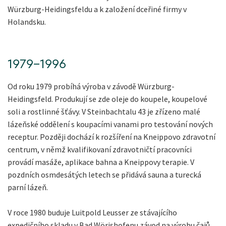
Würzburg-Heidingsfeldu a k založení dceřiné firmy v
Holandsku.
1979-1996
Od roku 1979 probíhá výroba v závodě Würzburg-
Heidingsfeld. Produkují se zde oleje do koupele, koupelové
soli a rostlinné šťávy. V Steinbachtalu 43 je zřízeno malé
lázeňské oddělení s koupacími vanami pro testování nových
receptur. Později dochází k rozšíření na Kneippovo zdravotní
centrum, v němž kvalifikovaní zdravotničtí pracovníci
provádí masáže, aplikace bahna a Kneippovy terapie. V
pozdních osmdesátých letech se přidává sauna a turecká
parní lázeň.
V roce 1980 buduje Luitpold Leusser ze stávajícího
expedičního skladu v Bad Wörishofenu závod na výrobu čajů.