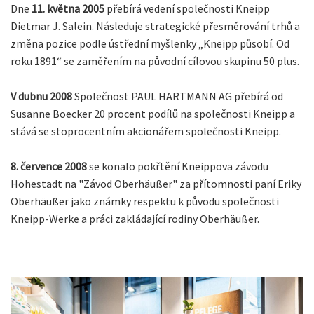
Dne
11. května 2005
přebírá vedení společnosti Kneipp
Dietmar J. Salein. Následuje strategické přesměrování trhů a
změna pozice podle ústřední myšlenky „Kneipp působí. Od
roku 1891“ se zaměřením na původní cílovou skupinu 50 plus.
V dubnu 2008
Společnost PAUL HARTMANN AG přebírá od
Susanne Boecker 20 procent podílů na společnosti Kneipp a
stává se stoprocentním akcionářem společnosti Kneipp.
8. července 2008
se konalo pokřtění Kneippova závodu
Hohestadt na "Závod Oberhäußer" za přítomnosti paní Eriky
Oberhäußer jako známky respektu k původu společnosti
Kneipp-Werke a práci zakládající rodiny Oberhäußer.