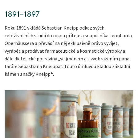
1891–1897
Roku 1891 vkládá Sebastian Kneipp odkaz svých
celoživotních studií do rukou přítele a souputníka Leonharda
Oberhäussera a převádí na něj exkluzivně právo vyvíjet,
vyrábět a prodávat farmaceutické a kosmetické výrobky a
dále dietetické potraviny „se jménem a s vyobrazením pana
faráře Sebastiana Kneippa“. Touto úmluvou kladou základní
kámen značky Kneipp®.