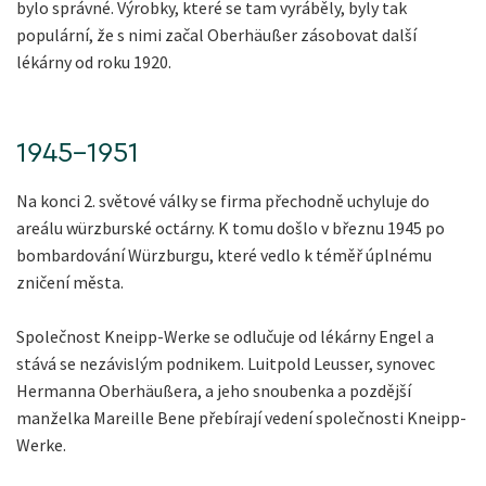
bylo správné. Výrobky, které se tam vyráběly, byly tak
populární, že s nimi začal Oberhäußer zásobovat další
lékárny od roku 1920.
1945-1951
Na konci 2. světové války se firma přechodně uchyluje do
areálu würzburské octárny. K tomu došlo v březnu 1945 po
bombardování Würzburgu, které vedlo k téměř úplnému
zničení města.
Společnost Kneipp-Werke se odlučuje od lékárny Engel a
stává se nezávislým podnikem. Luitpold Leusser, synovec
Hermanna Oberhäußera, a jeho snoubenka a pozdější
manželka Mareille Bene přebírají vedení společnosti Kneipp-
Werke.