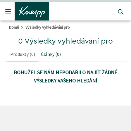
Přejít na hlavní obsah
Přejít na obsah patičky
Domů
Výsledky vyhledávání pro
0 Výsledky vyhledávání pro
Produkty
(0)
Články
(0)
BOHUŽEL SE NÁM NEPODAŘILO NAJÍT ŽÁDNÉ
VÝSLEDKY VAŠEHO HLEDÁNÍ