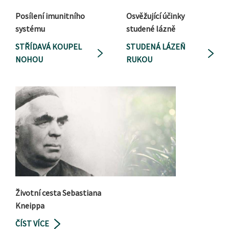
Posílení imunitního
Osvěžující účinky
systému
studené lázně
STŘÍDAVÁ KOUPEL
STUDENÁ LÁZEŇ
NOHOU
RUKOU
Životní cesta Sebastiana
Kneippa
ČÍST VÍCE