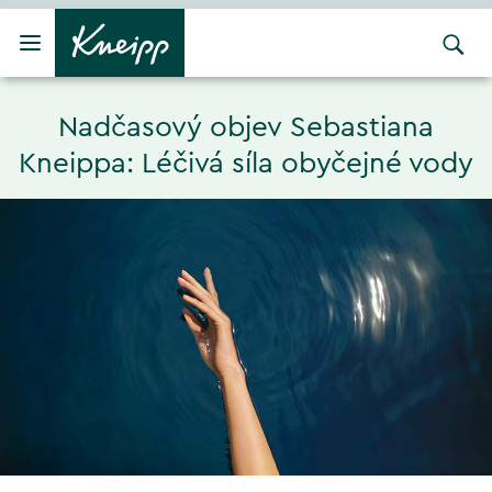
Přejít na hlavní obsah
Přejít na obsah patičky
Nadčasový objev Sebastiana
Kneippa: Léčivá síla obyčejné vody