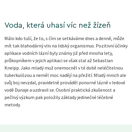
Voda, která uhasí víc než žízeň
Málo kdo tuší, že to, s čím se setkáváme dnes a denně, může
mít tak blahodárný vliv na lidský organismus. Pozitivní účinky
aplikace vodních lázní byly známy již před mnoha lety,
průkopníkem v jejich aplikaci se však stal až Sebastian
Kneipp. Jako mladý muž onemocněl v té době neléčitelnou
tuberkulózou a neměl moc nadějí na přežití. Mladý mnich ale
svůj boj nevzdal, pravidelně prováděl ponorné lázně v ledové
vodě Dunaje a uzdravil se. Osobní praktická zkušenost a
pečlivý výzkum pak položily základy jedinečné léčebné
metody.