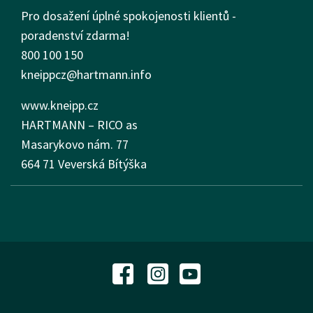
Pro dosažení úplné spokojenosti klientů -
poradenství zdarma!
800 100 150
kneippcz@hartmann.info
www.kneipp.cz
HARTMANN – RICO as
Masarykovo nám.
77
664 71 Veverská Bítýška