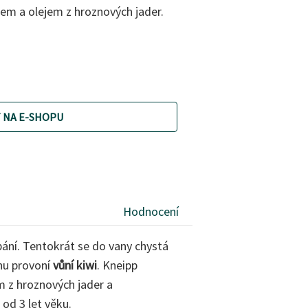
m a olejem z hroznových jader.
 NA E-SHOPU
Hodnocení
pání. Tentokrát se do vany chystá
nu provoní
vůní kiwi
. Kneipp
 z hroznových jader a
od 3 let věku.