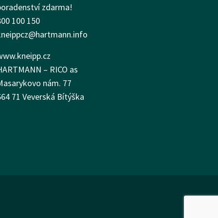
poradenství zdarma!
800 100 150
kneippcz@hartmann.info
www.kneipp.cz
HARTMANN – RICO as
Masarykovo nám.
77
664 71 Veverská Bítýška