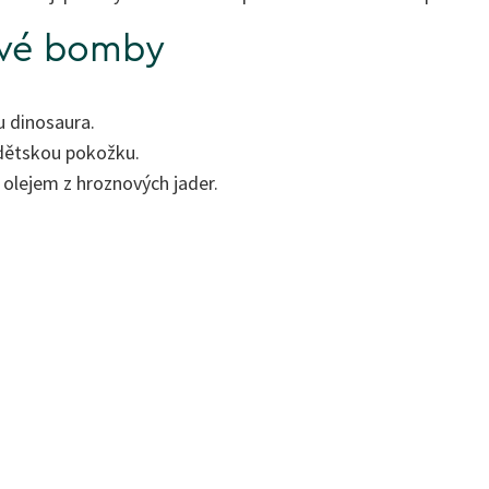
ové bomby
 dinosaura.
 dětskou pokožku.
lejem z hroznových jader.