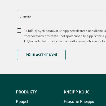
Jméno
*
Chtěl(a) bych dostávat Kneipp newsletter s nabídkami, a
zpracovávány pro tento účel společností Kneipp GmbH a p
kdykoli odvolat prostřednictvím odkazu na odhlášení v 
PŘIHLÁSIT SE NYNÍ
PRODUKTY
KNEIPP KOUČ
Koupel
Filosofie Kneippu