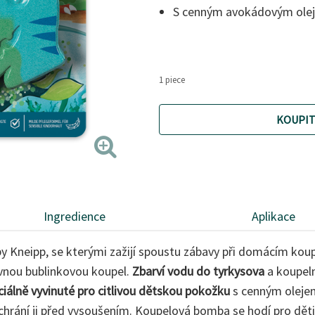
S cenným avokádovým oleje
1 piece
KOUPIT
Ingredience
Aplikace
by Kneipp, se kterými zažijí spoustu zábavy při domácím kou
evnou bublinkovou koupel.
Zbarví vodu do tyrkysova
a koupel
ciálně vyvinuté pro citlivou dětskou pokožku
s cenným olejem
hrání ji před vysoušením. Koupelová bomba se hodí pro děti 