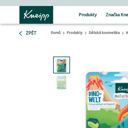
Přejít na hlavní obsah
Přejít na obsah patičky
Produkty
Značka Kne
ZPĚT
Domů
Produkty
Dětská kosmetika
K