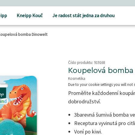
ipp
Kneipp Kouč
Je radost stát jedna za druhou
oupelová bomba Dinowelt
Číslo produktu:
919168
Koupelová bomba 
Kosmetika
4,3 z 5 hvězd
Due to your cookie settings you will not 
Proměňte každodenní koupání
dobrodružství.
3barevná šumivá bomba ve 
Receptura vyvinutá pro cit
Voní po kiwi.