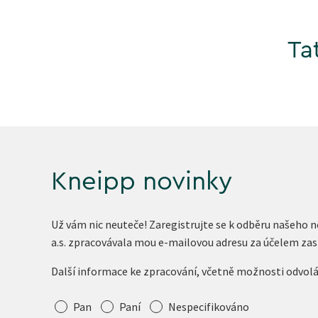
Ta
Kneipp novinky
Už vám nic neuteče! Zaregistrujte se k odběru našeho 
a.s. zpracovávala mou e-mailovou adresu za účelem zas
Další informace ke zpracování, včetně možnosti odvol
Oslovení
Pan
Paní
Nespecifikováno