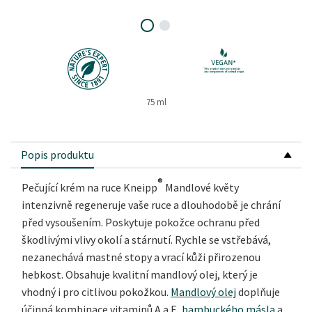
75 ml
Popis produktu
®
Pečující krém na ruce Kneipp
Mandlové květy
intenzivně regeneruje vaše ruce a dlouhodobě je chrání
před vysoušením. Poskytuje pokožce ochranu před
škodlivými vlivy okolí a stárnutí. Rychle se vstřebává,
nezanechává mastné stopy a vrací kůži přirozenou
hebkost. Obsahuje kvalitní
mandlový olej
, který je
vhodný i pro citlivou pokožkou.
Mandlový olej
doplňuje
účinná kombinace
vitaminů A
a
E
,
bambuckého másla
a