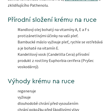
zklidňujícího
Pathenolu
.
Přírodní složení krému na ruce
Mandlový olej
bohatý na vitamíny A, E a F s
protizánetlivými účinky na vaši pleť.
Bambucké máslo
vyživuje pleť, rychle se vstřebává
a je bohaté na vitamín E.
Kandelilový vosk
(
Candelilla Cera) přírodní
produkt z rostliny
Euphorbia cerifera (Pryšec
voskodárný).
Výhody krému na ruce
regeneruje
vyživuje
dlouhodobě chrání před vysoušením
chrání pokožku před škodlivými vlivy