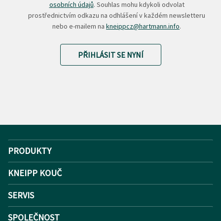
osobních údajů
. Souhlas mohu kdykoli odvolat
prostřednictvím odkazu na odhlášení v každém newsletteru
nebo e-mailem na
kneippcz@hartmann.info
.
PŘIHLÁSIT SE NYNÍ
PRODUKTY
KNEIPP KOUČ
SERVIS
SPOLEČNOST