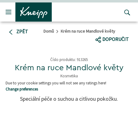
Přejít na hlavní obsah
Přejít na obsah patičky
ZPĚT
Domů
Krém na ruce Mandlové květy
DOPORUČIT
Číslo produktu:
913265
Krém na ruce Mandlové květy
Kosmetika
5 z 5 hvězd
Due to your cookie settings you will not see any ratings here!
Change preferences
Speciální péče o suchou a citlivou pokožku.