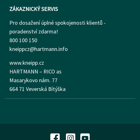
ZÁKAZNICKÝ SERVIS
Pro dosažení úplné spokojenosti klientů -
poradenství zdarma!
800 100 150
kneippcz@hartmann.info
www.kneipp.cz
HARTMANN – RICO as
Masarykovo nám.
77
664 71 Veverská Bítýška