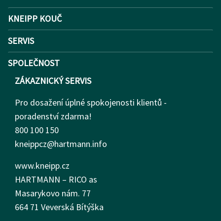
KNEIPP KOUČ
SERVIS
SPOLEČNOST
ZÁKAZNICKÝ SERVIS
Pro dosažení úplné spokojenosti klientů -
poradenství zdarma!
800 100 150
kneippcz@hartmann.info
www.kneipp.cz
HARTMANN – RICO as
Masarykovo nám.
77
664 71 Veverská Bítýška