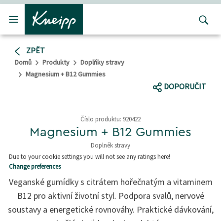
Přejít na hlavní obsah
Přejít na obsah patičky
ZPĚT
Domů
Produkty
Doplňky stravy
Magnesium + B12 Gummies
DOPORUČIT
Číslo produktu:
920422
Magnesium + B12 Gummies
Doplněk stravy
4,8 z 5 hvězd
Due to your cookie settings you will not see any ratings here!
Change preferences
Veganské gumídky s citrátem hořečnatým a vitaminem
B12 pro aktivní životní styl. Podpora svalů, nervové
soustavy a energetické rovnováhy. Praktické dávkování,