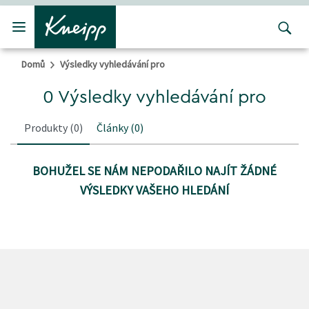
Přejít na hlavní obsah
Přejít na obsah patičky
Domů
Výsledky vyhledávání pro
0 Výsledky vyhledávání pro
Produkty
(0)
Články
(0)
BOHUŽEL SE NÁM NEPODAŘILO NAJÍT ŽÁDNÉ
VÝSLEDKY VAŠEHO HLEDÁNÍ