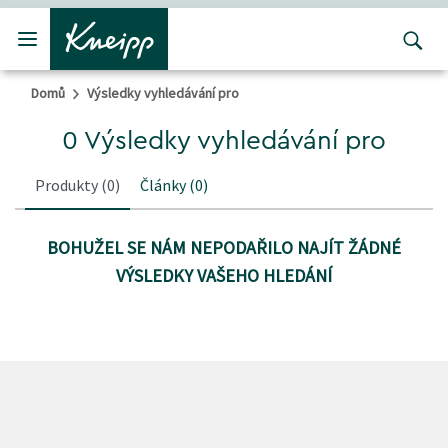
Přejít na hlavní obsah
Přejít na obsah patičky
Domů
Výsledky vyhledávání pro
0 Výsledky vyhledávání pro
Produkty
(0)
Články
(0)
BOHUŽEL SE NÁM NEPODAŘILO NAJÍT ŽÁDNÉ
VÝSLEDKY VAŠEHO HLEDÁNÍ