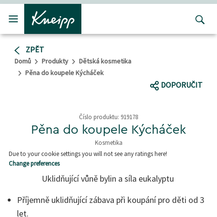
Přejít na hlavní obsah
Přejít na obsah patičky
ZPĚT
Domů
Produkty
Dětská kosmetika
Pěna do koupele Kýcháček
DOPORUČIT
Číslo produktu:
919178
Pěna do koupele Kýcháček
Kosmetika
5 z 5 hvězd
Due to your cookie settings you will not see any ratings here!
Change preferences
Uklidňující vůně bylin a síla eukalyptu
Příjemně uklidňující zábava při koupání pro děti od 3
let.