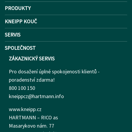
PRODUKTY
KNEIPP KOUČ
SERVIS
SPOLEČNOST
ZÁKAZNICKÝ SERVIS
Pro dosažení úplné spokojenosti klientů -
poradenství zdarma!
800 100 150
kneippcz@hartmann.info
www.kneipp.cz
HARTMANN – RICO as
Masarykovo nám.
77