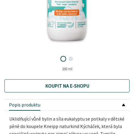
200 ml
KOUPIT NA E-SHOPU
Popis produktu
Uklidňující vůně bylin a síla eukalyptu se potkaly v dětské
pěně do koupele Kneipp naturkind Kýcháček, která byla
speciálně vyvinuta pro zimní zábavu ve vaně. Tymián,