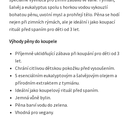
šalvěj a eukalyptus spolu s horkou vodou vykouzlí
bohatou pěnu, uvolní mysl a prohřejí tělo. Pěna se hodí
nejen při zimních rýmách, ale je ideální i jako koupací
rituál před spaním pro děti od 3 let.
Výhody pěny do koupele
Příjemně uklidňující zábava při koupání pro děti od 3
let.
Chrání citlivou dětskou pokožku před vysoušením.
S esenciálním eukalyptovým a šalvějovým olejem a
přírodním extraktem z tymiánu.
Ideální jako koupelový rituál před spaním.
Jemná vůně bylin.
Pěna barví vodu do zelena.
Vhodná pro vegany.