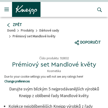
Přejít na hlavní obsah
Přejít na obsah patičky
ZPĚT
Domů
Produkty
Dárkové sady
Prémiový set Mandlové květy
DOPORUČIT
Číslo produktu:
918032
Prémiový set Mandlové květy
Kosmetika
5 z 5 hvězd
Due to your cookie settings you will not see any ratings here!
Change preferences
Darujte svým blízkým 5 nejprodávanějších výrobků
Kneipp z oblíbené řady Mandlové květy.
Kolekce nejoblíbenějších Kneipp výrobků z řady