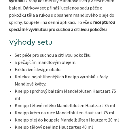
výrobků
z řady kosmetiky Mandlové květy v cestovním
balení. Dárkový set přináší ucelenou sadu péče o
pokožku těla a rukou s obsahem mandlového oleje do
sprchy, koupele i na denní aplikaci. To vše s
recepturou
speciálně vyvinutou pro suchou a citlivou pokožku
.
Výhody setu
Set péče pro suchou a citlivou pokožku.
S pečujícím mandlovým olejem.
Exkluzivní design obalu.
Kolekce nejoblíbenějších Kneipp výrobků z řady
Mandlové květy:
Kneipp sprchový balzám Mandelblüten Hautzart 75
ml
Kneipp tělové mléko Mandelblüten Hautzart 75 ml
Kneipp krém na ruce Mandelblüten Hautzart 75 ml
Kneipp olej do koupele Mandelblüten Hautzart 20 ml
Kneipp tělový peeling Hautzartes 40 ml