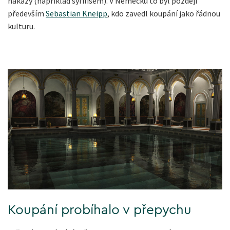
nákazy (například syfilisem). V Německu to byl později
především
Sebastian Kneipp
, kdo zavedl koupání jako řádnou
kulturu.
Koupání probíhalo v přepychu