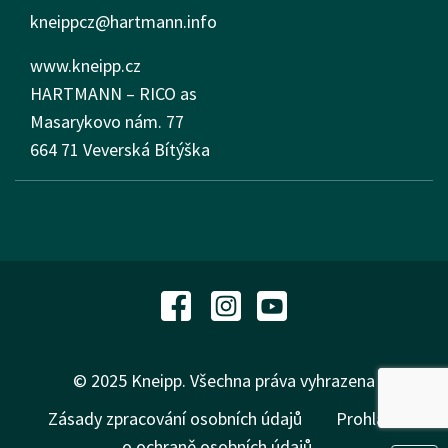
kneippcz@hartmann.info
www.kneipp.cz
HARTMANN – RICO as
Masarykovo nám.
77
664 71 Veverská Bítýška
© 2025 Kneipp. Všechna práva vyhrazena
Zásady zpracování osobních údajů
Prohlášení
o ochraně osobních údajů