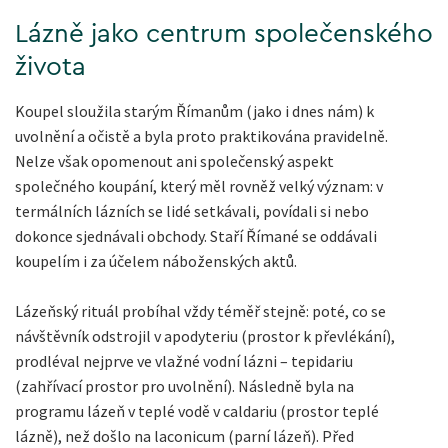
Lázně jako centrum společenského
života
Koupel sloužila starým Římanům (jako i dnes nám) k
uvolnění a očistě a byla proto praktikována pravidelně.
Nelze však opomenout ani společenský aspekt
společného koupání, který měl rovněž velký význam: v
termálních lázních se lidé setkávali, povídali si nebo
dokonce sjednávali obchody. Staří Římané se oddávali
koupelím i za účelem náboženských aktů.
Lázeňský rituál probíhal vždy téměř stejně: poté, co se
návštěvník odstrojil v apodyteriu (prostor k převlékání),
prodléval nejprve ve vlažné vodní lázni – tepidariu
(zahřívací prostor pro uvolnění). Následně byla na
programu lázeň v teplé vodě v caldariu (prostor teplé
lázně), než došlo na laconicum (parní lázeň). Před