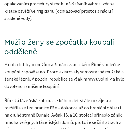
opakováním procedury si mohl návštěvník vybrat, zda se
krátce osvěží ve frigidariu (ochlazovací prostor s nádrží
studené vody).
Muži a ženy se zpočátku koupali
odděleně
Mnoho let bylo mužům a ženám v antickém Římě společné
koupání zapovězeno. Proto existovaly samostatné mužské a
ženské lázně. V pozdní republice se však mravy uvolnily a bylo
dovoleno i smíšené koupání.
Římská lázeňská kultura se během let stále rozvíjela a
rozšířila se i za hranice říše – dokonce až do hraniční oblasti
na druhé straně Dunaje. Avšak 15. a 16. století přineslo zánik
mnoha veřejných lázeňských domů, protože se šířil strach z