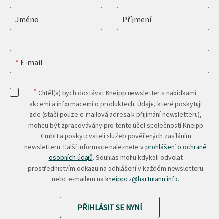
Jméno
Příjmení
E-mail
*
Chtěl(a) bych dostávat Kneipp newsletter s nabídkami,
akcemi a informacemi o produktech. Údaje, které poskytuji
zde (stačí pouze e-mailová adresa k přijímání newsletteru),
mohou být zpracovávány pro tento účel společností Kneipp
GmbH a poskytovateli služeb pověřených zasíláním
newsletteru. Další informace naleznete v
prohlášení o ochraně
osobních údajů
. Souhlas mohu kdykoli odvolat
prostřednictvím odkazu na odhlášení v každém newsletteru
nebo e-mailem na
kneippcz@hartmann.info
.
PŘIHLÁSIT SE NYNÍ