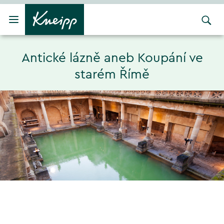
Přejít na hlavní obsah
Přejít na obsah patičky
Antické lázně aneb Koupání ve
starém Římě