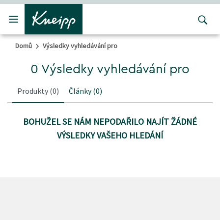
Přejít na hlavní obsah
Přejít na obsah patičky
Domů
Výsledky vyhledávání pro
0 Výsledky vyhledávání pro
Produkty
(0)
Články
(0)
BOHUŽEL SE NÁM NEPODAŘILO NAJÍT ŽÁDNÉ
VÝSLEDKY VAŠEHO HLEDÁNÍ