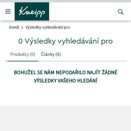
Přejít na hlavní obsah
Přejít na obsah patičky
Domů
Výsledky vyhledávání pro
0 Výsledky vyhledávání pro
Produkty
(0)
Články
(0)
BOHUŽEL SE NÁM NEPODAŘILO NAJÍT ŽÁDNÉ
VÝSLEDKY VAŠEHO HLEDÁNÍ