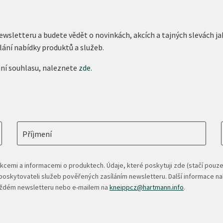
newsletteru a budete vědět o novinkách, akcích a tajných slevách
lání nabídky produktů a služeb.
ání souhlasu, naleznete
zde
.
Příjmení
kcemi a informacemi o produktech. Údaje, které poskytuji zde (stačí pouze
oskytovateli služeb pověřených zasíláním newsletteru. Další informace n
každém newsletteru nebo e-mailem na
kneippcz@hartmann.info
.