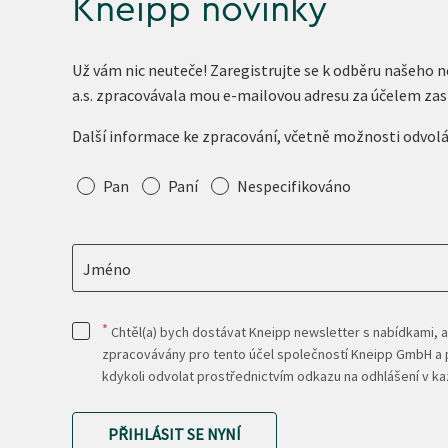
Kneipp novinky
Už vám nic neuteče! Zaregistrujte se k odběru našeho 
a.s. zpracovávala mou e-mailovou adresu za účelem zas
Další informace ke zpracování, včetně možnosti odvol
Oslovení
Pan
Paní
Nespecifikováno
Jméno
*
Chtěl(a) bych dostávat Kneipp newsletter s nabídkami, a
zpracovávány pro tento účel společností Kneipp GmbH a p
kdykoli odvolat prostřednictvím odkazu na odhlášení v 
PŘIHLÁSIT SE NYNÍ