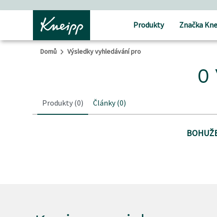
Přejít na hlavní obsah
Přejít na obsah patičky
Produkty
Značka Kne
Domů
Výsledky vyhledávání pro
0 
Produkty
(0)
Články
(0)
BOHUŽE