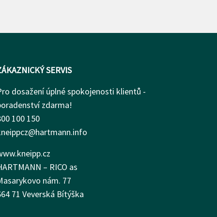
ZÁKAZNICKÝ SERVIS
Pro dosažení úplné spokojenosti klientů -
poradenství zdarma!
800 100 150
kneippcz@hartmann.info
www.kneipp.cz
HARTMANN – RICO as
Masarykovo nám.
77
664 71 Veverská Bítýška