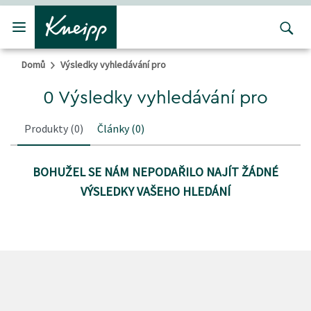
Přejít na hlavní obsah
Přejít na obsah patičky
Domů
Výsledky vyhledávání pro
0 Výsledky vyhledávání pro
Produkty
(0)
Články
(0)
BOHUŽEL SE NÁM NEPODAŘILO NAJÍT ŽÁDNÉ
VÝSLEDKY VAŠEHO HLEDÁNÍ