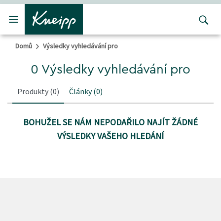
Přejít na hlavní obsah
Přejít na obsah patičky
Domů
Výsledky vyhledávání pro
0 Výsledky vyhledávání pro
Produkty
(0)
Články
(0)
BOHUŽEL SE NÁM NEPODAŘILO NAJÍT ŽÁDNÉ
VÝSLEDKY VAŠEHO HLEDÁNÍ