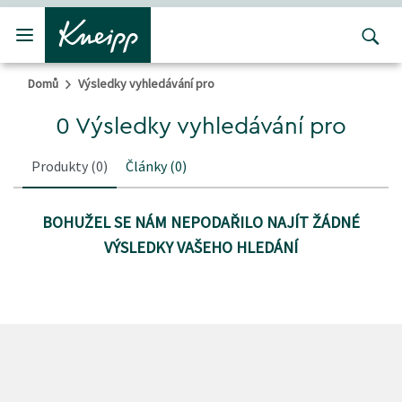
Přejít na hlavní obsah
Přejít na obsah patičky
Domů
Výsledky vyhledávání pro
0 Výsledky vyhledávání pro
Produkty
(0)
Články
(0)
BOHUŽEL SE NÁM NEPODAŘILO NAJÍT ŽÁDNÉ
VÝSLEDKY VAŠEHO HLEDÁNÍ