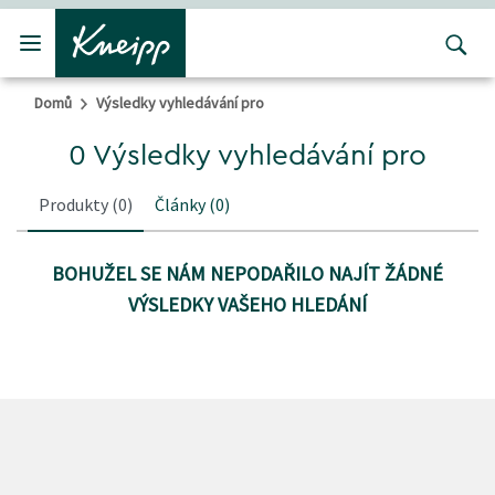
Přejít na hlavní obsah
Přejít na obsah patičky
Domů
Výsledky vyhledávání pro
0 Výsledky vyhledávání pro
Produkty
(0)
Články
(0)
BOHUŽEL SE NÁM NEPODAŘILO NAJÍT ŽÁDNÉ
VÝSLEDKY VAŠEHO HLEDÁNÍ