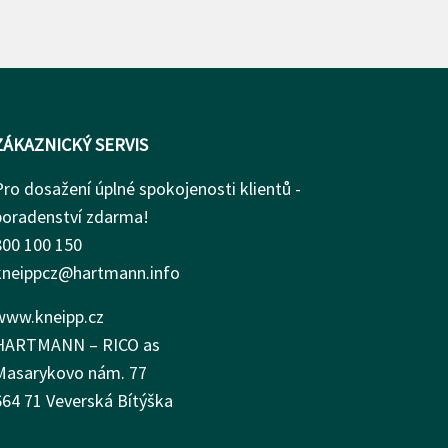
ZÁKAZNICKÝ SERVIS
Pro dosažení úplné spokojenosti klientů -
poradenství zdarma!
800 100 150
kneippcz@hartmann.info
www.kneipp.cz
HARTMANN – RICO as
Masarykovo nám.
77
664 71 Veverská Bítýška