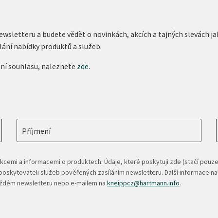
newsletteru a budete vědět o novinkách, akcích a tajných slevách
lání nabídky produktů a služeb.
ání souhlasu, naleznete
zde
.
Příjmení
kcemi a informacemi o produktech. Údaje, které poskytuji zde (stačí pouze
oskytovateli služeb pověřených zasíláním newsletteru. Další informace n
každém newsletteru nebo e-mailem na
kneippcz@hartmann.info
.