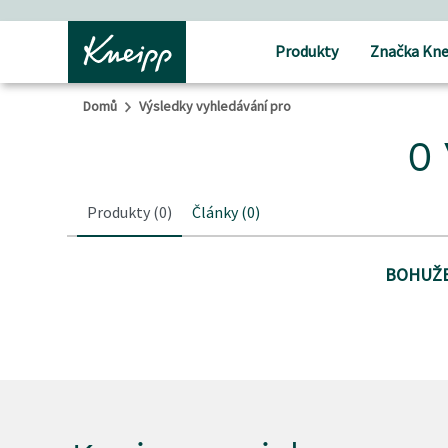
Přejít na hlavní obsah
Přejít na obsah patičky
Produkty
Značka Kne
Domů
Výsledky vyhledávání pro
0 
Produkty
(0)
Články
(0)
BOHUŽE