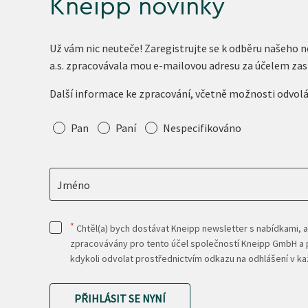
Kneipp novinky
Už vám nic neuteče! Zaregistrujte se k odběru našeho 
a.s. zpracovávala mou e-mailovou adresu za účelem zas
Další informace ke zpracování, včetně možnosti odvol
Oslovení
Pan
Paní
Nespecifikováno
Jméno
*
Chtěl(a) bych dostávat Kneipp newsletter s nabídkami, a
zpracovávány pro tento účel společností Kneipp GmbH a p
kdykoli odvolat prostřednictvím odkazu na odhlášení v 
PŘIHLÁSIT SE NYNÍ