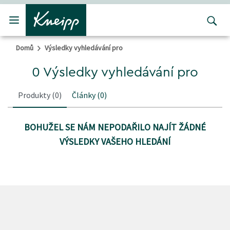
Přejít na hlavní obsah
Přejít na obsah patičky
Domů
Výsledky vyhledávání pro
0 Výsledky vyhledávání pro
Produkty
(0)
Články
(0)
BOHUŽEL SE NÁM NEPODAŘILO NAJÍT ŽÁDNÉ
VÝSLEDKY VAŠEHO HLEDÁNÍ