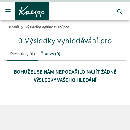
Přejít na hlavní obsah
Přejít na obsah patičky
Domů
Výsledky vyhledávání pro
0 Výsledky vyhledávání pro
Produkty
(0)
Články
(0)
BOHUŽEL SE NÁM NEPODAŘILO NAJÍT ŽÁDNÉ
VÝSLEDKY VAŠEHO HLEDÁNÍ